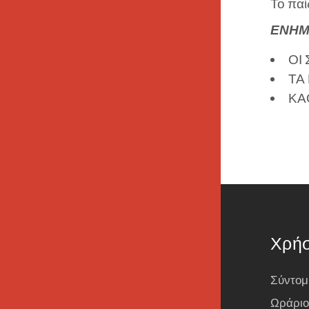
Το παί
ΕΝΗΜ
ΟΙ
ΤΑ
ΚΑ
Χρήσ
Σύντομ
Ωράριο