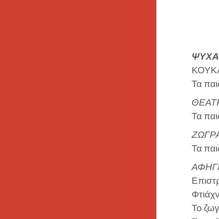
ΨΥΧΑ
ΚΟΥΚ
Τα παι
ΘΕΑΤΡ
Τα παι
ΖΩΓΡ
Τα παι
ΑΦΗΓ
Επιστ
Φτιάχν
Το ζω